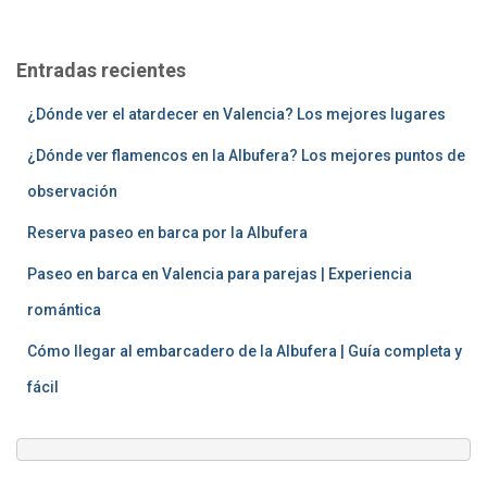
s
c
a
Entradas recientes
r
:
¿Dónde ver el atardecer en Valencia? Los mejores lugares
¿Dónde ver flamencos en la Albufera? Los mejores puntos de
observación
Reserva paseo en barca por la Albufera
Paseo en barca en Valencia para parejas | Experiencia
romántica
Cómo llegar al embarcadero de la Albufera | Guía completa y
fácil