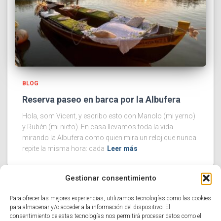
BLOG
Reserva paseo en barca por la Albufera
Hola, som Vicent, y escribo esto con Manolo (mi yerno)
y Rubén (mi nieto). En casa llevamos toda la vida
mirando la Albufera como quien mira un reloj que nunca
repite la misma hora: cada
Leer más
Gestionar consentimiento
Para ofrecer las mejores experiencias, utilizamos tecnologías como las cookies
¿QUIÉNES SOMOS?
para almacenar y/o acceder a la información del dispositivo. El
consentimiento de estas tecnologías nos permitirá procesar datos como el