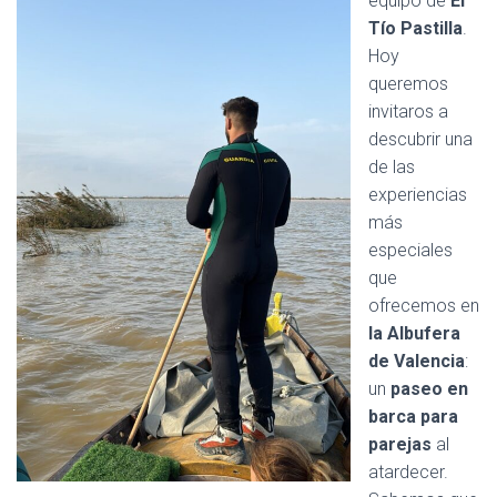
equipo de
El
C
I
Tío Pastilla
.
Ó
Hoy
N
queremos
invitaros a
descubrir una
de las
experiencias
más
especiales
que
ofrecemos en
la Albufera
de Valencia
:
un
paseo en
barca para
parejas
al
atardecer.