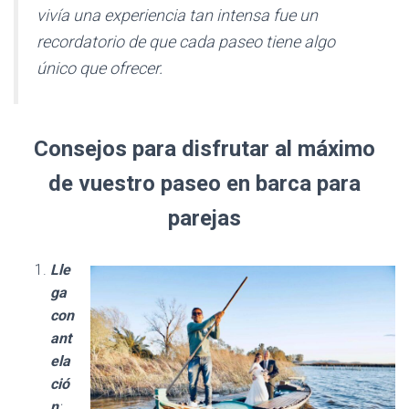
vivía una experiencia tan intensa fue un
recordatorio de que cada paseo tiene algo
único que ofrecer.
Consejos para disfrutar al máximo
de vuestro paseo en barca para
parejas
Lle
ga
con
ant
ela
ció
n
: