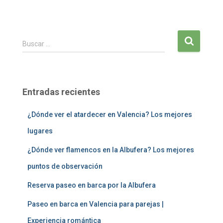
B
Buscar …
u
s
c
a
Entradas recientes
r
:
¿Dónde ver el atardecer en Valencia? Los mejores
lugares
¿Dónde ver flamencos en la Albufera? Los mejores
puntos de observación
Reserva paseo en barca por la Albufera
Paseo en barca en Valencia para parejas |
Experiencia romántica