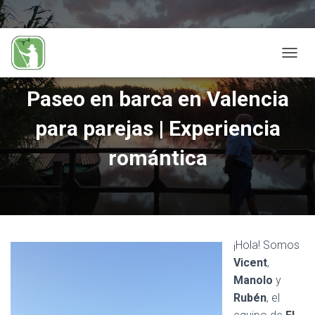
C
A
M
Paseo en barca en Valencia
B
I
para parejas | Experiencia
A
R
romántica
M
O
D
O
D
E
N
¡Hola! Somos
A
Vicent
,
V
E
Manolo
y
G
Rubén
, el
A