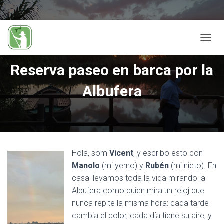
C
A
M
Reserva paseo en barca por la
B
I
Albufera
A
R
M
O
D
O
D
Hola, som
Vicent
, y escribo esto con
E
Manolo
(mi yerno) y
Rubén
(mi nieto). En
N
casa llevamos toda la vida mirando la
A
V
Albufera como quien mira un reloj que
E
nunca repite la misma hora: cada tarde
G
cambia el color, cada día tiene su aire, y
A