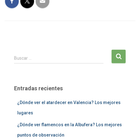
B
Buscar …
u
s
c
a
Entradas recientes
r
:
¿Dónde ver el atardecer en Valencia? Los mejores
lugares
¿Dónde ver flamencos en la Albufera? Los mejores
puntos de observación