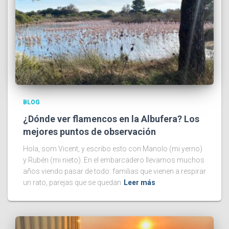
BLOG
¿Dónde ver flamencos en la Albufera? Los
mejores puntos de observación
Hola, som Vicent, y escribo esto con Manolo (mi yerno)
y Rubén (mi nieto). En el embarcadero llevamos muchos
años viendo pasar de todo: familias que vienen a respirar
un rato, parejas que se quedan
Leer más