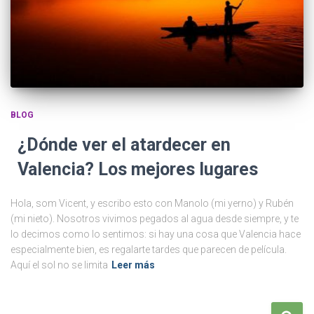
BLOG
¿Dónde ver el atardecer en
Valencia? Los mejores lugares
Hola, som Vicent, y escribo esto con Manolo (mi yerno) y Rubén
(mi nieto). Nosotros vivimos pegados al agua desde siempre, y te
lo decimos como lo sentimos: si hay una cosa que Valencia hace
especialmente bien, es regalarte tardes que parecen de película.
Aquí el sol no se limita
Leer más