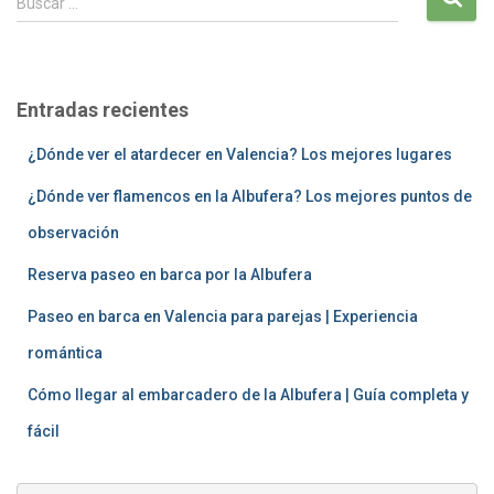
Buscar …
u
s
c
a
Entradas recientes
r
:
¿Dónde ver el atardecer en Valencia? Los mejores lugares
¿Dónde ver flamencos en la Albufera? Los mejores puntos de
observación
Reserva paseo en barca por la Albufera
Paseo en barca en Valencia para parejas | Experiencia
romántica
Cómo llegar al embarcadero de la Albufera | Guía completa y
fácil