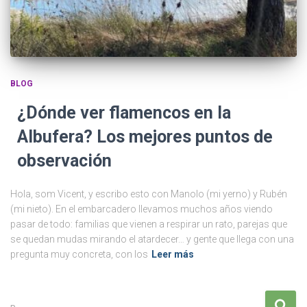
BLOG
¿Dónde ver flamencos en la
Albufera? Los mejores puntos de
observación
Hola, som Vicent, y escribo esto con Manolo (mi yerno) y Rubén
(mi nieto). En el embarcadero llevamos muchos años viendo
pasar de todo: familias que vienen a respirar un rato, parejas que
se quedan mudas mirando el atardecer… y gente que llega con una
pregunta muy concreta, con los
Leer más
B